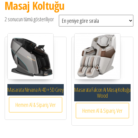
Masaj Koltuğu
En yeniye göre sıralandı
2 sonucun tümü gösteriliyor
Masarata Nirvana Ai 4D + 5D Grey
Masarata Falcon Ai Masaj Koltuğu
Wood
Hemen Al & Sipariş Ver
Hemen Al & Sipariş Ver